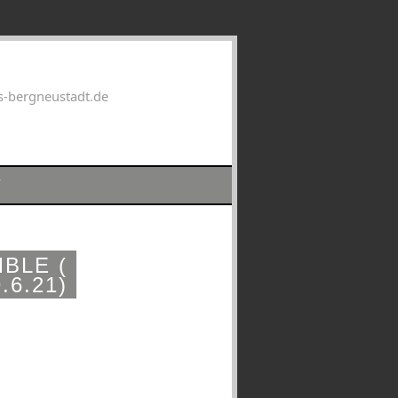
s-bergneustadt.de
V
BLE (
.6.21)