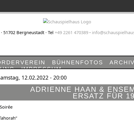
 · 51702 Bergneustadt · Tel
+49 2261 470389
·
info@schauspielhau
ÖRDERVEREIN
BÜHNENFOTOS
ARCHI
RUNG
IMPRESSUM
amstag, 12.02.2022 - 20:00
ADRIENNE HAAN & ENSEM
ERSATZ FÜR 19
Soirée
Tahorah“