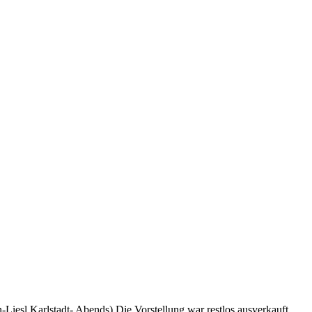
Liesl Karlstadt- Abends) Die Vorstellung war restlos ausverkauft.