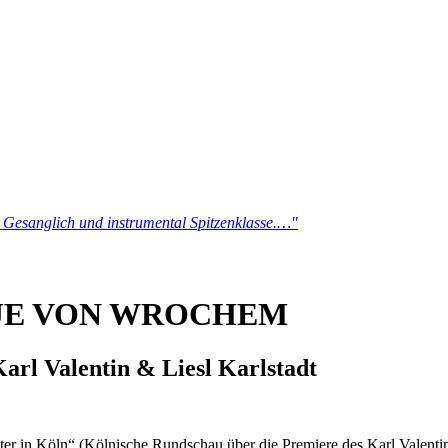
t. Gesanglich und instrumental Spitzenklasse.…"
TJE VON WROCHEM
rl Valentin & Liesl Karlstadt
ter in Köln“ (Kölnische Rundschau über die Premiere des Karl Valentin-